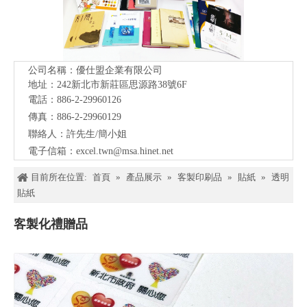
公司名稱：優仕盟企業有限公司
地址：242新北市新莊區思源路38號
6F
電話：886-2-29960126
傳真：886-2-29960129
聯絡人：許先生/簡小姐
電子信箱：
excel.twn@msa.hinet.net
目前所在位置:
首頁
»
產品展示
»
客製印刷品
»
貼紙
»
透明
貼紙
客製化禮贈品