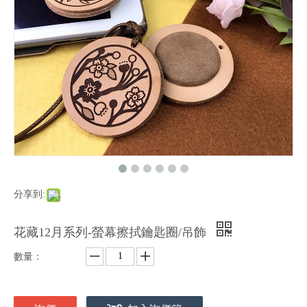
分享到:
花藏12月系列-螢幕擦拭鑰匙圈/吊飾
數量：