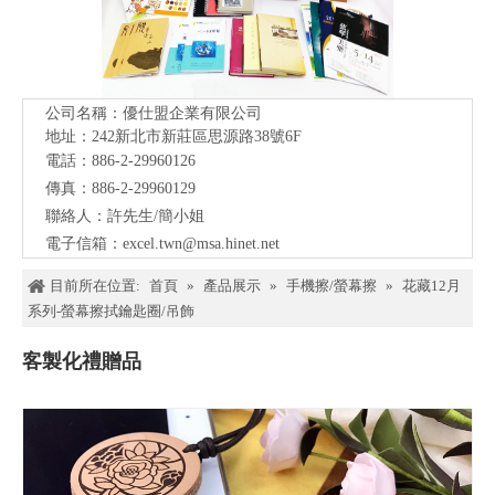
公司名稱：優仕盟企業有限公司
地址：242新北市新莊區思源路38號
6F
電話：886-2-29960126
傳真：886-2-29960129
聯絡人：許先生/簡小姐
電子信箱：
excel.twn@msa.hinet.net
目前所在位置:
首頁
»
產品展示
»
手機擦/螢幕擦
»
花藏12月
系列-螢幕擦拭鑰匙圈/吊飾
客製化禮贈品