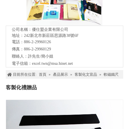
公司名稱：優仕盟企業有限公司
地址：242新北市新莊區思源路38號
6F
電話：886-2-29960126
傳真：886-2-29960129
聯絡人：許先生/簡小姐
電子信箱：
excel.twn@msa.hinet.net
目前所在位置:
首頁
»
產品展示
»
客製化文宣品
»
軟磁鐵尺
客製化禮贈品