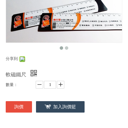
分享到:
軟磁鐵尺
數量：
詢價
加入詢價籃