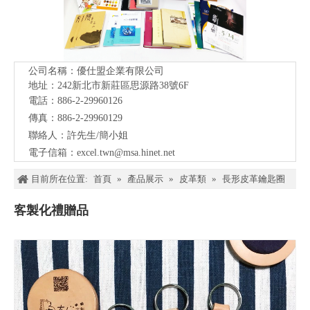
公司名稱：優仕盟企業有限公司
地址：242新北市新莊區思源路38號
6F
電話：886-2-29960126
傳真：886-2-29960129
聯絡人：許先生/簡小姐
電子信箱：
excel.twn@msa.hinet.net
目前所在位置:
首頁
»
產品展示
»
皮革類
»
長形皮革鑰匙圈
客製化禮贈品