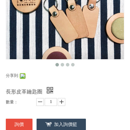
分享到:
長形皮革鑰匙圈
數量：
詢價
加入詢價籃