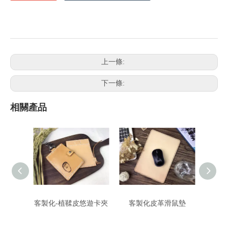
上一條:
下一條:
相關產品
客製化-植鞣皮悠遊卡夾
客製化皮革滑鼠墊
手機擦