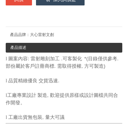
產品品牌：
大心雷射文創
產品描述
:
.
*(
.
l
圖案內容
雷射雕刻加工
可客製化
目錄僅供參考
.
,
)
部份屬於客戶註冊商標
需取得授權
方可製造
.
l
品質精緻優良
交貨迅速
,
l
工廠專業設計
製造
歡迎提供原樣或設計圖檔共同合
作開發。
,
l
工廠出貨無包裝
量大可議