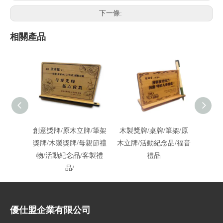
下一條:
相關產品
創意獎牌/原木立牌/筆架
木製獎牌/桌牌/筆架/原
壓克力
獎牌/木製獎牌/母親節禮
木立牌/活動紀念品/福音
物/活動紀念品/客製禮
禮品
品/
優仕盟企業有限公司