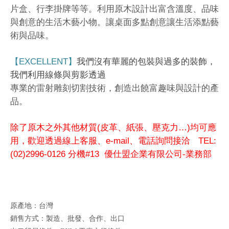
片盒、行李掛牌等等。利用原木設計出富含溫度、品味
與創意的生活木藝小物。讓桌面多點創意讓生活添點藝
術與品味。
EXCELLENT
【
】
我們沒有華麗的包裝與過多的裝飾，
我們利用線條與剪影透過
專業的雷射雕刻切割技術，創造出饒富趣味與設計的產
品。
(
…)
除了原木之外其他材質
皮革、紙張、壓克力
均可應
e-mail
TEL:
用，歡迎透過線上客服、
、電話詢問接洽
(02)2996-0126
#13
-
分機
優仕盟企業有限公司
業務部
原產地：台灣
銷售方式：製造、批發、合作、出口