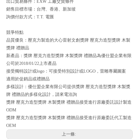
出口貿易條件：EXW 工廠交貨條件
銷售目標市場：台灣、香港、新加坡
詢價付款方式：T.T. 電匯
競爭特點
品質優良：壓克力製造的大心雷射文創獎牌 壓克力造型獎牌 木製
獎牌 禮贈品
新產品：獎牌 壓克力造型獎牌 木製獎牌 禮贈品為優仕盟企業有限
公司於2018/01/22上市產品
接受獨特設計或logo：可接受特別設計或LOGO，雷雕專屬圖案
適用於促銷品或禮贈品
多樣設計：優仕盟企業有限公司提供獎牌 壓克力造型獎牌 木製獎
牌 禮贈品的多樣化設計，請來電洽詢
獎牌 壓克力造型獎牌 木製獎牌 禮贈品接受進行原廠委託設計製造
ODM
獎牌 壓克力造型獎牌 木製獎牌 禮贈品接受進行原廠委託代工製造
OEM
上一條: