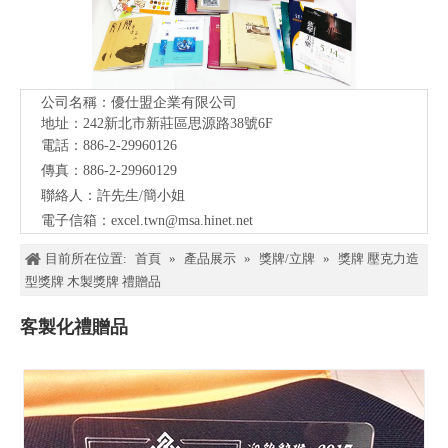
公司名稱：優仕盟企業有限公司
地址：242新北市新莊區思源路38號
6F
電話：886-2-29960126
傳真：886-2-29960129
聯絡人：許先生/簡小姐
電子信箱：
excel.twn@msa.hinet.net
目前所在位置:
首頁
»
產品展示
»
獎牌/立牌
»
獎牌 壓克力造
型獎牌 木製獎牌 禮贈品
客製化禮贈品