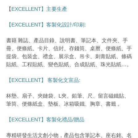
EXCELLENT
【
】主要生產
EXCELLENT
/
:
【
】客製化設計
印刷
書籍
雜誌、產品目錄、說明書、筆記本、文件夾、手
冊、便條紙、卡片、信封、存錢筒、桌曆、便條紙、手
提袋、包裝盒、禮盒、展示盒、吊卡、刺青貼紙、條碼
…
貼紙、工程貼紙、變色貼紙、合成貼紙、珠光貼紙
。
EXCELLENT
:
【
】
客製化文宣品
L
杯墊、扇子、夾鏈袋、
夾、鉛筆、尺、留言磁鐵貼、
筆筒、便條紙盒、墊板、冰箱吸鐵、胸章、書籤
。
EXCELLENT
/
【
】客製化禮品
贈品
專精研發生活文創小物，產品包含筆記本、座右銘、名