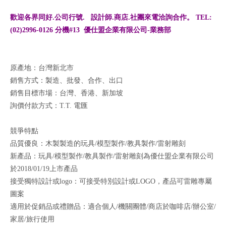
歡迎各界同好.公司行號. 設計師.商店.社團來電洽詢合作。 TEL:
(02)2996-0126 分機#13 優仕盟企業有限公司-業務部
原產地：台灣新北市
銷售方式：製造、批發、合作、出口
銷售目標市場：台灣、香港、新加坡
詢價付款方式：T.T. 電匯
競爭特點
品質優良：木製製造的玩具/模型製作/教具製作/雷射雕刻
新產品：玩具/模型製作/教具製作/雷射雕刻為優仕盟企業有限公司
於2018/01/19上市產品
接受獨特設計或logo：可接受特別設計或LOGO，產品可雷雕專屬
圖案
適用於促銷品或禮贈品：適合個人/機關團體/商店於咖啡店/辦公室/
家居/旅行使用