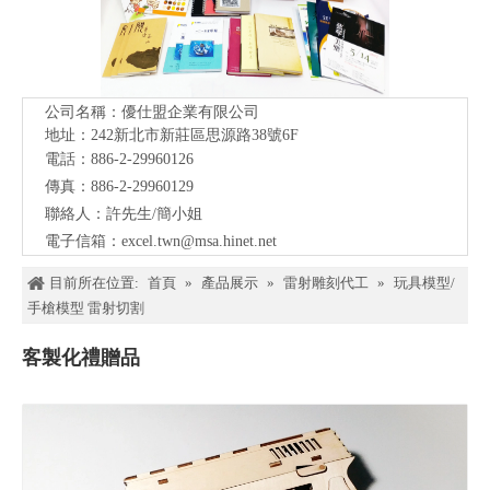
公司名稱：優仕盟企業有限公司
地址：242新北市新莊區思源路38號
6F
電話：886-2-29960126
傳真：886-2-29960129
聯絡人：許先生/簡小姐
電子信箱：
excel.twn@msa.hinet.net
目前所在位置:
首頁
»
產品展示
»
雷射雕刻代工
»
玩具模型/
手槍模型 雷射切割
客製化禮贈品