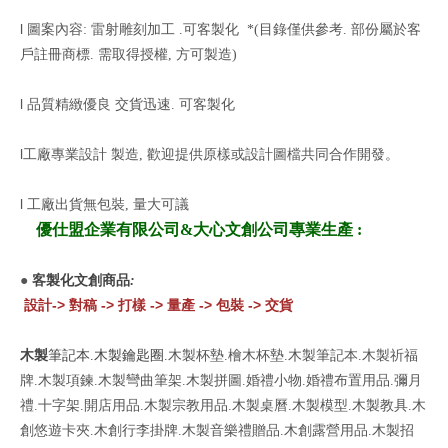
l
圖案內容: 雷射雕刻加工 .可客製化
*(目錄僅供參考. 部份屬於客
戶註冊商標. 需取得授權, 方可製造)
l
品質精緻優良 交貨迅速. 可客製化
l
工廠專業設計 製造,
歡迎提供原樣或設計圖檔共同合作開發
。
l
工廠出貨無包裝, 量大可議
優仕盟企業有限公司&大心文創公司專
業生產 :
●
客製化
文創商品
:
設
計-> 對稿 -> 打樣 -> 量產 -> 包裝 -> 交貨
木製
筆記本.木製鑰匙圈.
木製杯墊.檜木杯墊.木製筆記本.木製祈福
牌.木製項鍊.木製彎曲筆架.木製拼圖.婚禮小物.婚禮布置用品.彌月
禮.十字架.開店用品.木製宗教用品.木製桌曆.木製模型.木製教具.木
創悠遊卡夾.木創行李掛牌.木製音樂禮贈品.木創露營用品.木製招