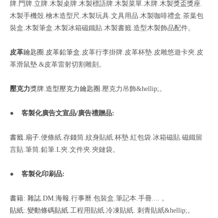
牌.門牌.立牌.木製桌牌.木製標語牌.木製菜單.木牌.木製獎盃獎座.
木製手機殼.檜木造型尺.木製玩具.文具用品.木製咖啡禮盒.茶葉包
裝盒.木製筆盒.木製冰箱磁鐵貼.木製書籤.造型木製飾品配件。
皮革
鑰匙圈.皮革鉛筆盒.
皮革行李掛牌.皮革杯墊.皮雕悠遊卡夾.皮
革滑鼠墊.&皮革雷射切割雕刻。
壓克力
獎牌.造型壓克力鑰匙圈.
壓克力吊飾&hellip;。
●
客製化廣告文宣品/廣告禮贈品:
書籤.扇子.
便條紙.存錢筒.紋身貼紙.杯墊.紅包袋.冰箱磁貼.磁鐵留
言貼.筆筒.鉛筆.L夾.文件夾.夾鏈袋。
●
客製化印刷品:
書籍: 雜誌.DM.海報.
行事曆.包裝盒.筆記本.手冊.... 。
貼紙:.變動條碼貼紙.
工程用貼紙.冷凍貼紙. 刺青貼紙&hellip;。