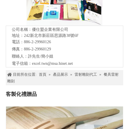
公司名稱：優仕盟企業有限公司
地址：242新北市新莊區思源路38號
6F
電話：886-2-29960126
傳真：886-2-29960129
聯絡人：許先生/簡小姐
電子信箱：
excel.twn@msa.hinet.net
目前所在位置:
首頁
»
產品展示
»
雷射雕刻代工
»
餐具雷射
雕刻
客製化禮贈品