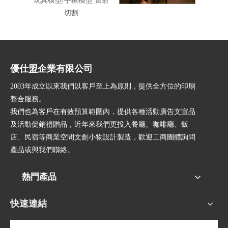
玩具模型/手槍模型 雷射
客製化-原木招牌
客製化
切割
優仕盟企業有限公司
2003年成立以來我們以客戶至上為原則，提供全方位的印刷
整合服務。
我們也為客戶在有效預算範圍內，提供各種活動廣告文宣品
及活動促銷禮贈品，近年來我們更投入餐廳、咖啡廳、飯
店、民宿等商業空間文創小物設計製造，歡迎工商團體詢問
產品或與我們聯絡。
熱門產品
快速連結