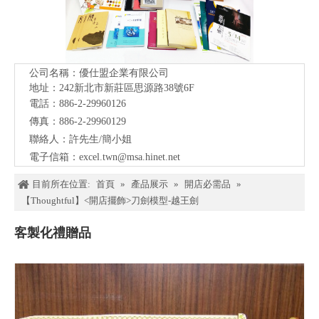
公司名稱：優仕盟企業有限公司
地址：242新北市新莊區思源路38號
6F
電話：886-2-29960126
傳真：886-2-29960129
聯絡人：許先生/簡小姐
電子信箱：
excel.twn@msa.hinet.net
目前所在位置:
首頁
»
產品展示
»
開店必需品
»
【Thoughtful】<開店擺飾>刀劍模型-越王劍
客製化禮贈品