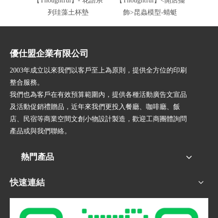
【Thoughtful】- 花語系
【Thoughtful】<開店擺
【Tho
列珪藻土杯墊
飾>昆蟲模型-蜻蜓
飾>
優仕盟企業有限公司
2003年成立以來我們以客戶至上為原則，提供全方位的印刷
整合服務。
我們也為客戶在有效預算範圍內，提供各種活動廣告文宣品
及活動促銷禮贈品，近年來我們更投入餐廳、咖啡廳、飯
店、民宿等商業空間文創小物設計製造，歡迎工商團體詢問
產品或與我們聯絡。
熱門產品
快速連結