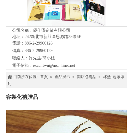
公司名稱：優仕盟企業有限公司
地址：242新北市新莊區思源路38號
6F
電話：886-2-29960126
傳真：886-2-29960129
聯絡人：許先生/簡小姐
電子信箱：
excel.twn@msa.hinet.net
目前所在位置:
首頁
»
產品展示
»
開店必需品
»
杯墊- 起家系
列
客製化禮贈品