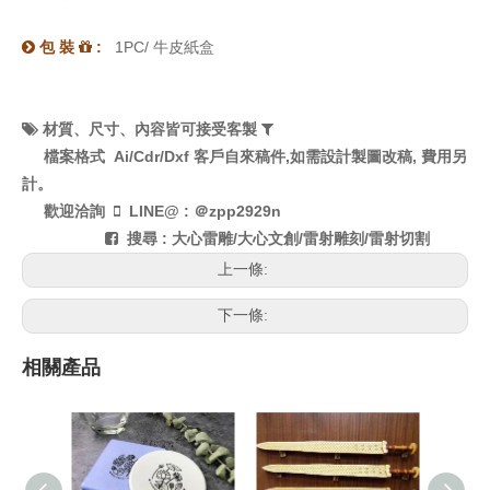
包 裝
:
1PC/ 牛皮紙盒


材質、
尺寸、內容皆可接受客製


檔案格式
Ai/Cdr/Dxf
客戶自來稿件,如需設計製圖改稿, 費用另
計。
歡迎洽詢
LINE@ : ＠zpp2929n

搜尋 : 大心雷雕/大心文創/雷射雕刻/雷射切割

上一條:
下一條:
相關產品