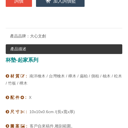
詢價
加入詢價籃
產品品牌：
大心文創
產品描述
杯墊-起家系列
材 質
:
南洋檜木 / 台灣檜木 / 櫸木 / 扁柏 / 側柏 / 柚木 / 松木


/ 竹板 / 樺木
配 件
:
X


尺 寸
:
10x10x0.6cm /
(
長x寬x厚)


圖 案
:
客戶自來稿件,雕刻範圍。

