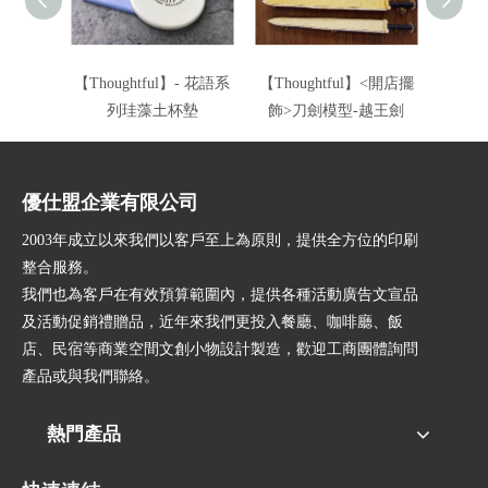
【Thoughtful】- 花語系
【Thoughtful】<開店擺
【Tho
列珪藻土杯墊
飾>刀劍模型-越王劍
飾>
優仕盟企業有限公司
2003年成立以來我們以客戶至上為原則，提供全方位的印刷
整合服務。
我們也為客戶在有效預算範圍內，提供各種活動廣告文宣品
及活動促銷禮贈品，近年來我們更投入餐廳、咖啡廳、飯
店、民宿等商業空間文創小物設計製造，歡迎工商團體詢問
產品或與我們聯絡。
熱門產品