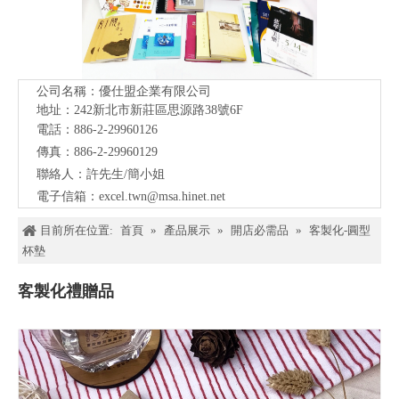
公司名稱：優仕盟企業有限公司
地址：242新北市新莊區思源路38號
6F
電話：886-2-29960126
傳真：886-2-29960129
聯絡人：許先生/簡小姐
電子信箱：
excel.twn@msa.hinet.net
目前所在位置:
首頁
»
產品展示
»
開店必需品
»
客製化-圓型
杯墊
客製化禮贈品