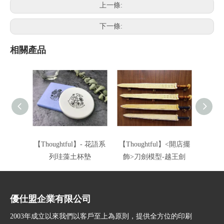
上一條:
下一條:
相關產品
【Thoughtful】- 花語系
【Thoughtful】<開店擺
【Tho
列珪藻土杯墊
飾>刀劍模型-越王劍
飾>
優仕盟企業有限公司
2003年成立以來我們以客戶至上為原則，提供全方位的印刷