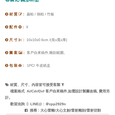
材 質
:
扁柏 / 側柏 / 竹板


配 件
:
X


尺 寸
:
10x10x0.6cm /
(
長x寬x厚)


圖 案
:
客戶自來稿件,雕刻範圍。


包 裝
:
1PC/ 牛皮紙盒


材質、
尺寸、內容皆可接受客製


檔案格式
Ai/Cdr/Dxf
客戶自來稿件,如需設計製圖改稿, 費用另
計。
歡迎洽詢
LINE@ : ＠zpp2929n

搜尋 : 大心雷雕/大心文創/雷射雕刻/雷射切割
